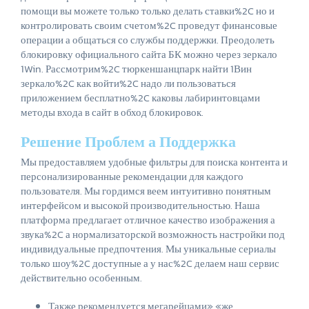
помощи вы можете только только делать ставки%2C но и
контролировать своим счетом%2C проведут финансовые
операции а общаться со службы поддержки. Преодолеть
блокировку официального сайта БК можно через зеркало
1Win. Рассмотрим%2C тюркеншанцпарк найти 1Вин
зеркало%2C как войти%2C надо ли пользоваться
приложением бесплатно%2C каковы лабиринтовцами
методы входа в сайт в обход блокировок.
Решение Проблем а Поддержка
Мы предоставляем удобные фильтры для поиска контента и
персонализированные рекомендации для каждого
пользователя. Мы гордимся веем интуитивно понятным
интерфейсом и высокой производительностью. Наша
платформа предлагает отличное качество изображения а
звука%2C а нормализаторской возможность настройки под
индивидуальные предпочтения. Мы уникальные сериалы
только шоу%2C доступные а у нас%2C делаем наш сервис
действительно особенным.
Также рекомендуется мегарейцами» «же