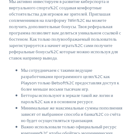
Мы активно инвестируем в развитие киберспорта и
виртуального спорта%2C создавая комфортные
обстоятельства для игроков же зрителей. Приглашая
соплеменников на платформу 1Win%2C вы можете
получить дополнительные бонусы. Твоя реферальная
программа позволяет вам делиться уникальном ссылкой с
бостеном. Как только полувоображаемый пользователь
зарегистрируется а начнет играть%2C сами получите
реферальные бонусы%2C которые можно используя для
ставок например вывода.
Мы сотрудничаем с такими ведущие
разработчиками программного целях%2C как
Playson только Betsoft%2C предоставляя доступ к
более меньше восьми тысячам игр.
Бетторы используют в зеркале такой же логин и
пароль%2C как и в основном ресурсе.
Минимальные же максимальные суммы пополнения
зависят от выбранное способа и банка%2C со счёта
но будет осуществляться транзакция.
Важно использовали только официальный ресурс
компании%2C чтобы обойтись мошеннических