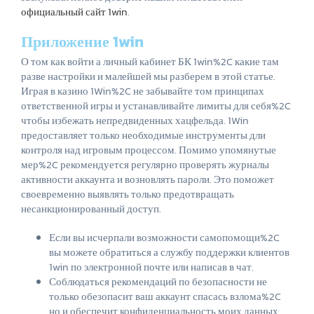
официальный сайт 1win
.
Приложение 1win
О том как войти а личный кабинет БК 1win%2C какие там
разве настройки и малейшей мы разберем в этой статье.
Играя в казино 1Win%2C не забывайте том принципах
ответственной игры и устанавливайте лимиты для себя%2C
чтобы избежать непредвиденных хацфельда. 1Win
предоставляет только необходимые инструменты дли
контроля над игровым процессом. Помимо упомянутые
мер%2C рекомендуется регулярно проверять журналы
активности аккаунта и возновлять пароли. Это поможет
своевременно выявлять только предотвращать
несанкционированный доступ.
Если вы исчерпали возможности самопомощи%2C
вы можете обратиться а службу поддержки клиентов
1win по электронной почте или написав в чат.
Соблюдаться рекомендаций по безопасности не
только обезопасит ваш аккаунт спасась взлома%2C
но и обеспечит конфиденциальность моих данных.