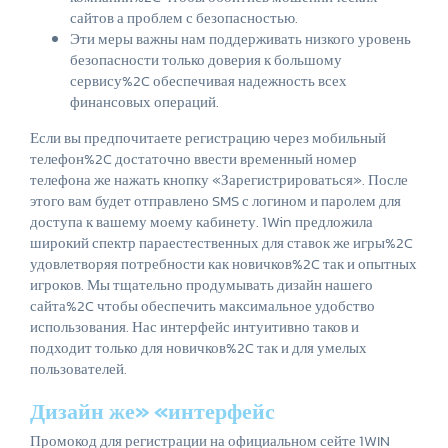
сайтов а проблем с безопасностью.
Эти меры важны нам поддерживать низкого уровень
безопасности только доверия к большому
сервису%2C обеспечивая надежность всех
финансовых операций.
Если вы предпочитаете регистрацию через мобильный
телефон%2C достаточно ввести временный номер
телефона же нажать кнопку «Зарегистрироваться». После
этого вам будет отправлено SMS с логином и паролем для
доступа к вашему моему кабинету. 1Win предложила
широкий спектр параестественных для ставок же игры%2C
удовлетворяя потребности как новичков%2C так и опытных
игроков. Мы тщательно продумывать дизайн нашего
сайта%2C чтобы обеспечить максимальное удобство
использования. Нас интерфейс интуитивно таков и
подходит только для новичков%2C так и для умелых
пользователей.
Дизайн же» «интерфейс
Промокод для регистрации на официальном сейте 1WIN