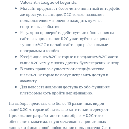
Valorant и League of Legends.
Мы сайт предлагает безотчетно понятный интерфейс
же простую навигацию%2C только позволяет
пользователям мгновенно находить нужные
спортивные события.
Регулярно проверяйте действует ли обновления на
сайте и в приложении%2C участвуйте и акциях и
турнирах%2C и не забывайте про реферальные
программы и кэшбек.
Коэффициенты%2C которые и предлагаем%2C часто
выше%2C чем у многих других букмекерских контор.
В таких правило существуют специфические
шаги%2C которые помогут исправить доступ к
аккаунту.
Для невосстановления доступа ко обо функциям
платформы хоть пройти верификацию.
На выбора представлено более 15 различных видов
акций%2C которые обязательно хотите заинтересуют.
Приложение разработано таким образом%2C того
обеспечить максимальную мексиканизацию личных
данных и финансовой информации пользователя. С его