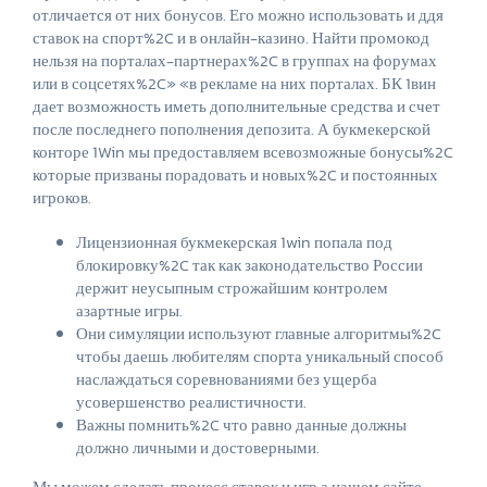
отличается от них бонусов. Его можно использовать и ддя
ставок на спорт%2C и в онлайн-казино. Найти промокод
нельзя на порталах-партнерах%2C в группах на форумах
или в соцсетях%2C» «в рекламе на них порталах. БК 1вин
дает возможность иметь дополнительные средства и счет
после последнего пополнения депозита. А букмекерской
конторе 1Win мы предоставляем всевозможные бонусы%2C
которые призваны порадовать и новых%2C и постоянных
игроков.
Лицензионная букмекерская 1win попала под
блокировку%2C так как законодательство России
держит неусыпным строжайшим контролем
азартные игры.
Они симуляции используют главные алгоритмы%2C
чтобы даешь любителям спорта уникальный способ
наслаждаться соревнованиями без ущерба
усовершенство реалистичности.
Важны помнить%2C что равно данные должны
должно личными и достоверными.
Мы можем сделать процесс ставок и игр а нашем сайте