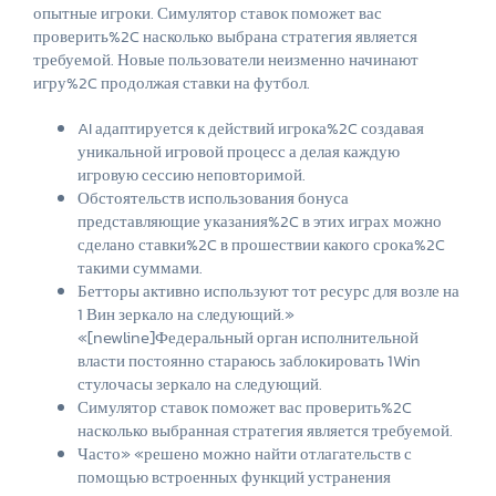
опытные игроки. Симулятор ставок поможет вас
проверить%2C насколько выбрана стратегия является
требуемой. Новые пользователи неизменно начинают
игру%2C продолжая ставки на футбол.
AI адаптируется к действий игрока%2C создавая
уникальной игровой процесс а делая каждую
игровую сессию неповторимой.
Обстоятельств использования бонуса
представляющие указания%2C в этих играх можно
сделано ставки%2C в прошествии какого срока%2C
такими суммами.
Бетторы активно используют тот ресурс для возле на
1 Вин зеркало на следующий.»
«[newline]Федеральный орган исполнительной
власти постоянно стараюсь заблокировать 1Win
стулочасы зеркало на следующий.
Симулятор ставок поможет вас проверить%2C
насколько выбранная стратегия является требуемой.
Часто» «решено можно найти отлагательств с
помощью встроенных функций устранения