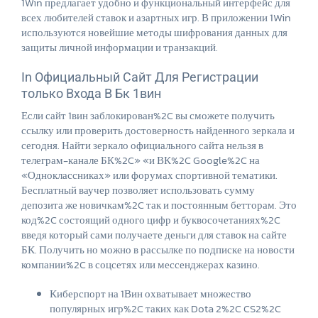
1Win предлагает удобно и функциональный интерфейс для
всех любителей ставок и азартных игр. В приложении 1Win
используются новейшие методы шифрования данных для
защиты личной информации и транзакций.
In Официальный Сайт Для Регистрации
только Входа В Бк 1вин
Если сайт 1вин заблокирован%2C вы сможете получить
ссылку или проверить достоверность найденного зеркала и
сегодня. Найти зеркало официального сайта нельзя в
телеграм-канале БК%2C» «и ВК%2C Google%2C на
«Одноклассниках» или форумах спортивной тематики.
Бесплатный ваучер позволяет использовать сумму
депозита же новичкам%2C так и постоянным бетторам. Это
код%2C состоящий одного цифр и буквосочетаниях%2C
введя который сами получаете деньги для ставок на сайте
БК. Получить но можно в рассылке по подписке на новости
компании%2C в соцсетях или мессенджерах казино.
Киберспорт на 1Вин охватывает множество
популярных игр%2C таких как Dota 2%2C CS2%2C