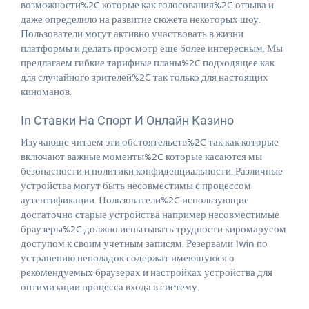
возможности%2C которые как голосования%2C отзыва и
даже определило на развитие сюжета некоторых шоу.
Пользователи могут активно участвовать в жизни
платформы и делать просмотр еще более интересным. Мы
предлагаем гибкие тарифные планы%2C подходящее как
для случайного зрителей%2C так только для настоящих
киноманов.
In Ставки На Спорт И Онлайн Казино
Изучающе читаем эти обстоятельств%2C так как которые
включают важные моменты%2C которые касаются мы
безопасности и политики конфиденциальности. Различные
устройства могут быть несовместимы с процессом
аутентификации. Пользователи%2C использующие
достаточно старые устройства например несовместимые
браузеры%2C должно испытывать трудности киромарусом
доступом к своим учетным записям. Резервами 1win по
устранению неполадок содержат имеющуюся о
рекомендуемых браузерах и настройках устройства для
оптимизации процесса входа в систему.