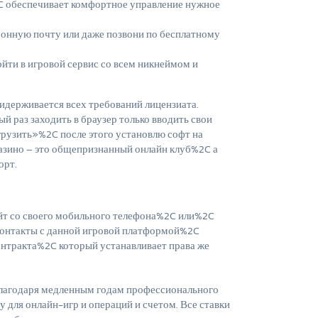
C обеспечивает комфортное управление нужное
онную почту или даже позвони по бесплатному
йти в игровой сервис со всем никнеймом и
идерживается всех требований лицензиата.
й раз заходить в браузер только вводить свои
рузить»%2C после этого установлю софт на
азино – это общепризнанный онлайн клуб%2C а
орт.
йт со своего мобильного телефона%2C или%2C
 контакты с данной игровой платформой%2C
онтракта%2C который устанавливает права же
благодаря медленным годам профессионального
для онлайн-игр и операций и счетом. Все ставки