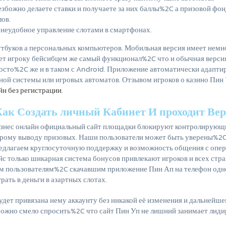
збожно делаете ставки и получаете за них баллы%2C а призовой фо
лов.
 неудобное управление слотами в смартфонах.
оутбуков а персональных компьютеров. Мобильная версия имеет нем
яет игроку бейсибцем же самый функционал%2C что и обычная верси
осто%2C же и в таком с Android. Приложение автоматически адапти
ной системы или игровых автоматов. Отзывом игроков о казино Пи
йн без регистрации
.
– Как Создать личный Кабинет И проходит 
изнес онлайн официальный сайт площадки блокируют контролирующи
рому выводу призовых. Наши пользователи может быть уверены%2C
редлагаем круглосуточную поддержку и возможность общения с опер
 только шикарная система бонусов привлекают игроков и всех стр
м пользователям%2C скачавшим приложение Пин Ап на телефон од
ть в деньги в азартных слотах.
дет привязана нему аккаунту без никакой её изменения и дальнейше
жно смело спросить%2C что сайт Пин Уп не лишний занимает лиди