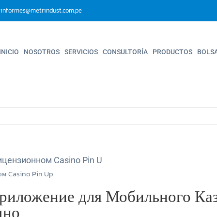
informes@metrindust.com.pe
INICIO
NOSOTROS
SERVICIOS
CONSULTORÍA
PRODUCTOS
BOLS
цензионном Casino Pin U
м Casino Pin Up
риложение для Мобильного Каз
дно