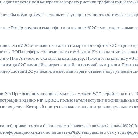
 адаптируется под конкретные характеристики графики гаджета%2
й службы помощью%2C используя функцию существа чата%2C электр
жение PinUp casino в смартфон или планшет%2C ему нужно только во
азвивается%2C обновляет каталоги с азартным софтом%2C строго пр
гах и ТОПах сферы современного гэмблинга. Если вам хочется кажды
зино Пин Ап можно скачать на компьютер. Нажмите на клавишу «Заг
ли входа%2C начинайте играть онлайн и получай выигрыши. Pinup к
део слотов%2C увлекательные лайв игры и ставки в виртуальный сп
о Pin Up с выводом неснижаемых вы сможете%2C перейдя на его са
гистрации в казино Pin Up%2C пользователи вступит в официальные
вления услуг. Который процесс означает акцептацию виртуального к
вашей приватности а безопасности является ключевой задачей%2C 
ую информацию каждая пользователя%2C выбравшего саму платформу 