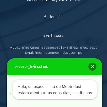
CONTÁCTANOS
Mobile:
915972598 | 998699862 | 945111762 | 979019872
Email:
informes@metrindust.com.pe
Powered by
Av. del Aire 579 – 581, La Victoria, Lima – Perú
Calle Los Jazmines Mz. G LT. 13 Coo. Talavera De La Reyna –
El Agustino, Lima – Perú
Hola, un especialista de Metrindust
estará atento a tus consultas, escríbenos
Libro de reclamaciones
DIGITAL