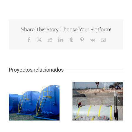
Share This Story, Choose Your Platform!
Facebook
X
Reddit
LinkedIn
Tumblr
Pinterest
Vk
Correo
electrónico
Proyectos relacionados