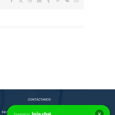
Facebook
X
Reddit
LinkedIn
Tumblr
Pinterest
Vk
Correo
electrónico
CONTÁCTANOS
Mobile:
915972598 | 998699862 | 945111762 |
Powered by