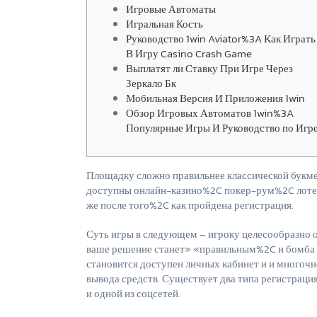
Игровые Автоматы
Игральная Кость
Руководство 1win Aviator%3A Как Играть
В Игру Casino Crash Game
Выплатят ли Ставку При Игре Через
Зеркало Бк
Мобильная Версия И Приложения 1win
Обзор Игровых Автоматов 1win%3A
Популярные Игры И Руководство по Игр
Площадку сложно правильнее классической букмек
доступны онлайн-казино%2C покер-рум%2C лотер
же после того%2C как пройдена регистрация.
Суть игры в следующем – игроку целесообразно о
ваше решение станет» «правильным%2C и бомба б
становится доступен личных кабинет и и многоч
вывода средств. Существует два типа регистрация
и одной из соцсетей.