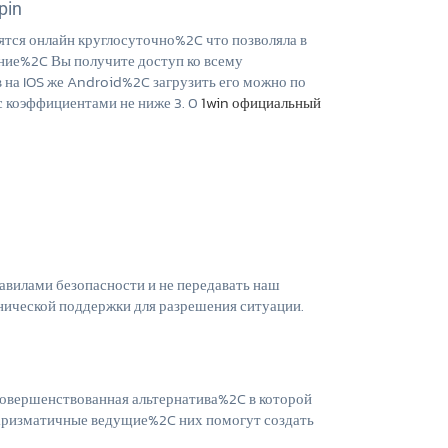
pin
дятся онлайн круглосуточно%2C что позволяла в
ние%2C Вы получите доступ ко всему
 на IOS же Android%2C загрузить его можно по
с коэффициентами не ниже 3. 0
1win официальный
авилами безопасности и не передавать наш
хнической поддержки для разрешения ситуации.
совершенствованная альтернатива%2C в которой
харизматичные ведущие%2C них помогут создать