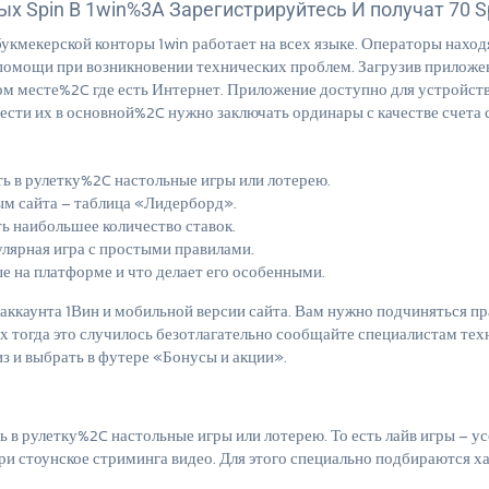
х Spin В 1win%3A Зарегистрируйтесь И получат 70 S
букмекерской конторы 1win работает на всех языке. Операторы нахо
 помощи при возникновении технических проблем. Загрузив приложе
ом месте%2C где есть Интернет. Приложение доступно для устройств
вести их в основной%2C нужно заключать ординары с качестве счета 
 в рулетку%2C настольные игры или лотерею.
м сайта – таблица «Лидерборд».
ь наибольшее количество ставок.
пулярная игра с простыми правилами.
 на платформе и что делает его особенными.
ккаунта 1Вин и мобильной версии сайта. Вам нужно подчиняться пр
ях тогда это случилось безотлагательно сообщайте специалистам те
з и выбрать в футере «Бонусы и акции».
 рулетку%2C настольные игры или лотерею. То есть лайв игры – у
и стоунское стриминга видео. Для этого специально подбираются 