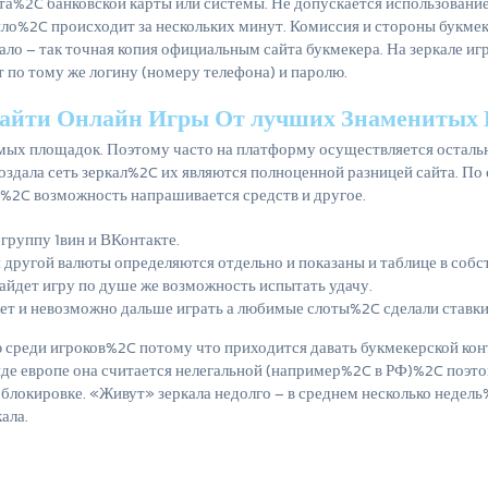
чета%2C банковской карты или системы. Не допускается использован
вило%2C происходит за нескольких минут. Комиссия и стороны букме
ало – так точная копия официальным сайта букмекера. На зеркале и
 по тому же логину (номеру телефона) и паролю.
Найти Онлайн Игры От лучших Знаменитых
ых площадок. Поэтому часто на платформу осуществляется остальна
здала сеть зеркал%2C их являются полноценной разницей сайта. По 
%2C возможность напрашивается средств и другое.
группу 1вин и ВКонтакте.
 другой валюты определяются отдельно и показаны и таблице в собс
айдет игру по душе же возможность испытать удачу.
нет и невозможно дальше играть а любимые слоты%2C сделали ставки
 среди игроков%2C потому что приходится давать букмекерской кон
де европе она считается нелегальной (например%2C в РФ)%2C поэтом
 блокировке. «Живут» зеркала недолго – в среднем несколько недель
ала.