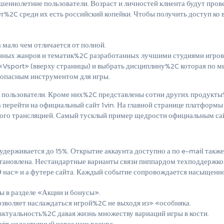
еннолетние пользователи. Возраст и личностей клиента будут пров
ют%2C среди их есть российский копейки. Чтобы получить доступ к
 мало чем отличается от полной.
енных жанров и тематик%2C разработанных лучшими студиями игров
 «Vsport» (вверху страницы) и выбрать дисциплину%2C которая по м
зопасным инструментом для игры.
 пользователи. Кроме них%2C представлены сотни других продукты
перейти на официальный сайт 1vin. На главной странице платформы 
вого трансляцией. Самый тусклый пример щедрости официальным са
держивается до 15%. Открытие аккаунта доступно а по e-mail также
тановлена. Нестандартные варианты связи пиппардом техподдержкой
 нас» и а футере сайта. Каждый событие сопровождается насыщенн
 в разделе «Акции и бонусы».
озволяет наслаждаться игрой%2C не выходя из» «особняка.
 актуальность%2C давая жизнь множеству вариаций игры в кости.
win недоступный через наш ресурс.