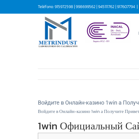
Saltar
Teléfono: 915972598 | 998699562 | 945111762 | 917607794
|
al
contenido
Войдите в Онлайн-казино 1win а Полу
Войдите в Онлайн-казино 1win а Получите Приве
1win Официальный Сай