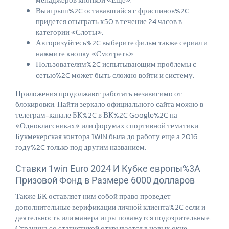
Выигрыш%2C остававшийся с фриспинов%2C
придется отыграть х50 в течение 24 часов в
категории «Слоты».
Авторизуйтесь%2C выберите фильм также сериал и
нажмите кнопку «Смотреть».
Пользователям%2C испытывающим проблемы с
сетью%2C может быть сложно войти и систему.
Приложения продолжают работать независимо от
блокировки. Найти зеркало официального сайта можно в
телеграм-канале БК%2C в ВК%2C Google%2C на
«Одноклассниках» или форумах спортивной тематики.
Букмекерская контора 1WIN была до работу еще а 2016
году%2C только под другим названием.
Ставки 1win Euro 2024 И Кубке европы%3A
Призовой Фонд в Размере 6000 долларов
Также БК оставляет ним собой право проведет
дополнительные верификации личной клиента%2C если и
деятельность или манера игры покажутся подозрительные.
Страница со статистикой открывается в новых окне.