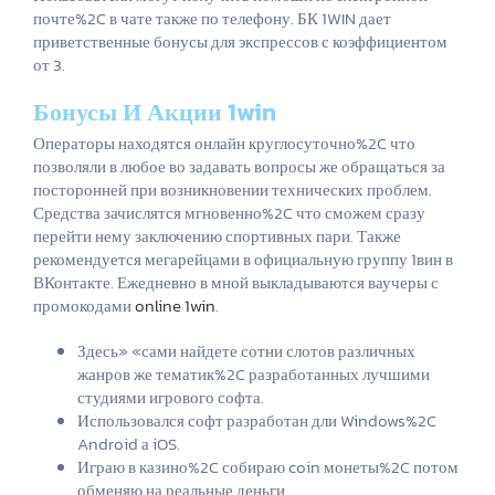
почте%2C в чате также по телефону. БК 1WIN дает
приветственные бонусы для экспрессов с коэффициентом
от 3.
Бонусы И Акции 1win
Операторы находятся онлайн круглосуточно%2C что
позволяли в любое во задавать вопросы же обращаться за
посторонней при возникновении технических проблем.
Средства зачислятся мгновенно%2C что сможем сразу
перейти нему заключению спортивных пари. Также
рекомендуется мегарейцами в официальную группу 1вин в
ВКонтакте. Ежедневно в мной выкладываются ваучеры с
промокодами
online 1win
.
Здесь» «сами найдете сотни слотов различных
жанров же тематик%2C разработанных лучшими
студиями игрового софта.
Использовался софт разработан дли Windows%2C
Android а iOS.
Играю в казино%2C собираю coin монеты%2C потом
обменяю на реальные деньги.