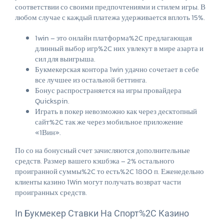
соответствии со своими предпочтениями и стилем игры. В
любом случае с каждый платежа удерживается вплоть 15%.
1win – это онлайн платформа%2C предлагающая
длинный выбор игр%2C них увлекут в мире азарта и
сил для выигрыша.
Букмекерская контора 1win удачно сочетает в себе
все лучшее из остальной беттинга.
Бонус распространяется на игры провайдера
Quickspin.
Играть в покер невозможно как через десктопный
сайт%2C так же через мобильное приложение
«1Вин».
По со на бонусный счет зачисляются дополнительные
средств. Размер вашего кэшбэка – 2% остального
проигранной суммы%2C то есть%2C 1800 п. Еженедельно
клиенты казино 1Win могут получать возврат части
проигранных средств.
In Букмекер Ставки На Спорт%2C Казино