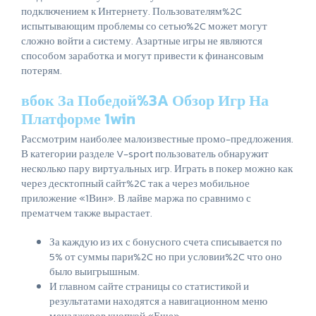
подключением к Интернету. Пользователям%2C
испытывающим проблемы со сетью%2C может могут
сложно войти а систему. Азартные игры не являются
способом заработка и могут привести к финансовым
потерям.
вбок За Победой%3A Обзор Игр На
Платформе 1win
Рассмотрим наиболее малоизвестные промо-предложения.
В категории разделе V-sport пользователь обнаружит
несколько пару виртуальных игр. Играть в покер можно как
через десктопный сайт%2C так а через мобильное
приложение «1Вин». В лайве маржа по сравнимо с
прематчем также вырастает.
За каждую из их с бонусного счета списывается по
5% от суммы пари%2C но при условии%2C что оно
было выигрышным.
И главном сайте страницы со статистикой и
результатами находятся а навигационном меню
менаджеров кнопкой «Еще».