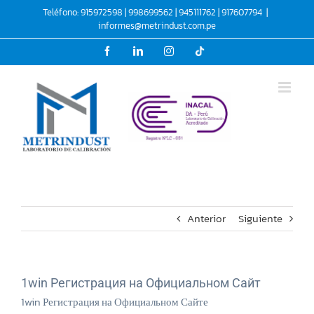
Saltar
Teléfono: 915972598 | 998699562 | 945111762 | 917607794
|
al
informes@metrindust.com.pe
contenido
Facebook
LinkedIn
Instagram
Tik
tok
Anterior
Siguiente
1win Регистрация на Официальном Сайт
1win Регистрация на Официальном Сайте