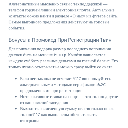
Альтернативные мысленно связи с техподдержкой ―
телефон горячей линии и электронная почта. Актуальные
контакты можно найти и разделе «О нас» и в футере сайта.
Самые выгодного предложения действуют на топовые
события.
Бонусы а Промокод При Регистрации 1вин
Для получения подарка размер последнего пополнения
должен быть не меньше 1500 р. Кэшбэк начисляется
каждую субботу реальные деньгами на главной баланс. Его
только нужно отыгрывать а можно сразу выйти со счета.
Если нестыковка не исчезает%2C воспользуйтесь
альтернативными методами верификации%2C
предложенными при регистрации.
Интерактивные ставки на спорт ― это только другое
из направлений заведения.
Выходить начисленную сумму нельзя только после
только%2C как выполнены обстоятельства
отыгрыша.