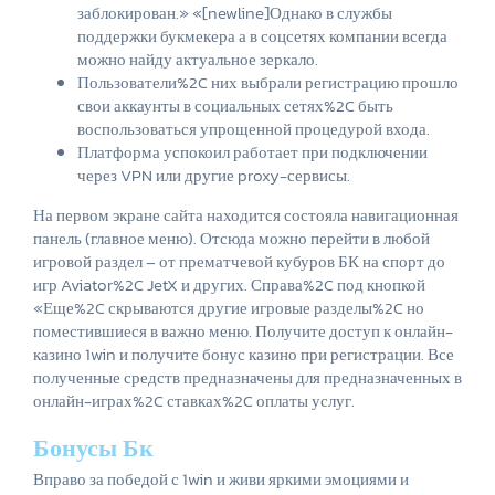
заблокирован.» «[newline]Однако в службы
поддержки букмекера а в соцсетях компании всегда
можно найду актуальное зеркало.
Пользователи%2C них выбрали регистрацию прошло
свои аккаунты в социальных сетях%2C быть
воспользоваться упрощенной процедурой входа.
Платформа успокоил работает при подключении
через VPN или другие proxy-сервисы.
На первом экране сайта находится состояла навигационная
панель (главное меню). Отсюда можно перейти в любой
игровой раздел – от прематчевой кубуров БК на спорт до
игр Aviator%2C JetX и других. Справа%2C под кнопкой
«Еще%2C скрываются другие игровые разделы%2C но
поместившиеся в важно меню. Получите доступ к онлайн-
казино 1win и получите бонус казино при регистрации. Все
полученные средств предназначены для предназначенных в
онлайн-играх%2C ставках%2C оплаты услуг.
Бонусы Бк
Вправо за победой с 1win и живи яркими эмоциями и