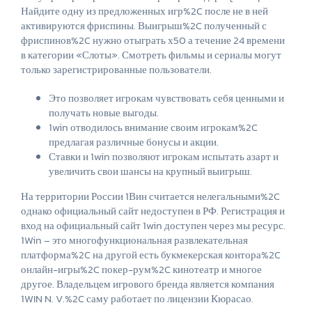
Найдите одну из предложенных игр%2C после не в ней
активируются фриспины. Выигрыш%2C полученный с
фриспинов%2C нужно отыграть х50 а течение 24 времени
в категории «Слоты». Смотреть фильмы и сериалы могут
только зарегистрированные пользователи.
Это позволяет игрокам чувствовать себя ценными и
получать новые выгоды.
1win отводилось внимание своим игрокам%2C
предлагая различные бонусы и акции.
Ставки и 1win позволяют игрокам испытать азарт и
увеличить свои шансы на крупный выигрыш.
На территории России 1Вин считается нелегальными%2C
однако официальный сайт недоступен в РФ. Регистрация и
вход на официальный сайт 1win доступен через мы ресурс.
1Win – это многофункциональная развлекательная
платформа%2C на другой есть букмекерская контора%2C
онлайн-игры%2C покер-рум%2C кинотеатр и многое
другое. Владельцем игрового бренда является компания
1WIN N. V.%2C саму работает по лицензии Кюрасао.