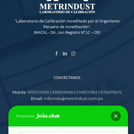
“Laboratorio de Calibración Acreditado por el Organismo
Peruano de Acreditación”.
INACAL- DA, con Registro N° LC – 051
CONTÁCTANOS
Mobile:
915972598 | 998699862 | 945111762 | 979019872
Email:
informes@metrindust.com.pe
Powered by
Av. del Aire 579 – 581, La Victoria, Lima – Perú
Calle Los Jazmines Mz. G LT. 13 Coo. Talavera De La Reyna –