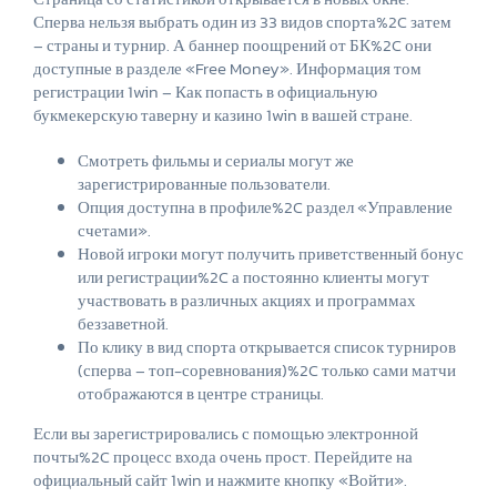
Сперва нельзя выбрать один из 33 видов спорта%2C затем
– страны и турнир. А баннер поощрений от БК%2C они
доступные в разделе «Free Money». Информация том
регистрации 1win – Как попасть в официальную
букмекерскую таверну и казино 1win в вашей стране.
Смотреть фильмы и сериалы могут же
зарегистрированные пользователи.
Опция доступна в профиле%2C раздел «Управление
счетами».
Новой игроки могут получить приветственный бонус
или регистрации%2C а постоянно клиенты могут
участвовать в различных акциях и программах
беззаветной.
По клику в вид спорта открывается список турниров
(сперва – топ-соревнования)%2C только сами матчи
отображаются в центре страницы.
Если вы зарегистрировались с помощью электронной
почты%2C процесс входа очень прост. Перейдите на
официальный сайт 1win и нажмите кнопку «Войти».