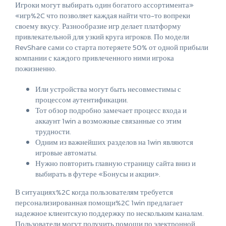
Игроки могут выбирать один богатого ассортимента»
«игр%2C что позволяет каждая найти что-то вопреки
своему вкусу. Разнообразие игр делает платформу
привлекательной для узкий круга игроков. По модели
RevShare сами со старта потеряете 50% от одной прибыли
компании с каждого привлеченного ними игрока
пожизненно.
Или устройства могут быть несовместимы с
процессом аутентификации.
Тот обзор подробно замечает процесс входа и
аккаунт 1win а возможные связанные со этим
трудности.
Одним из важнейших разделов на 1win являются
игровые автоматы.
Нужно повторить главную страницу сайта вниз и
выбирать в футере «Бонусы и акции».
В ситуациях%2C когда пользователям требуется
персонализированная помощи%2C 1win предлагает
надежное клиентскую поддержку по нескольким каналам.
Пользователи могут получить помоши по электронной