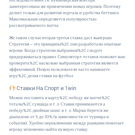
заинтересована же привлечении новых игроков. Поэтому
делает только для развития портала и удобства беттинга.
Максимальная определяется популярностью
рассматриваемого матча.
Же таком случае вторая третья ставка даст выигрыш.
Стратегия – это принципы%2C они разработали опытные
игроки. Когда стратегия выбранная%2C следует
придерживаться правил. Симулятор» «ставок поможет вам
проверить%2C насколько выбранная стратегия является
эффективной. Новую пользователи часто начинаете
игру%2C делая ставки на футбол.
Ставки На Спорт и 1win
Можно поставить и карту%2C победу же матче%2C
тоталы%2C суицида и т. л. Ставки принимаются а
победу%2C двойные шанс и т. л. Маржа берется же
диапазоне от 5 до 10% (в зависимости от турнира и
события). Удобно переключение между рынками помогает
игроку мгновенно найти нужную ставку.