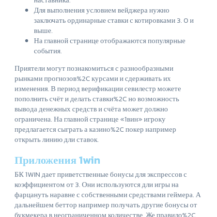
Для выполнения условием вейджера нужно
заключать ординарные ставки с котировками 3. 0 и
выше.
На главной странице отображаются популярные
события.
Приятели могут познакомиться с разнообразными
рынками прогнозов%2C курсами и сдерживать их
изменения. В период верификации севилестр можете
пополнить счёт и делать ставки%2C но возможность
вывода денежных средств и счёта может должно
ограничена. На главной странице «1вин» игроку
предлагается сыграть а казино%2C покер например
открыть линию дли ставок.
Приложения 1win
БК 1WIN дает приветственные бонусы для экспрессов с
коэффициентом от 3. Они используются дли игры на
фарцануть наравне с собственными средствами геймера. А
дальнейшем беттор например получать другие бонусы от
букмекера в неограниченном количестве. Же правило%2C