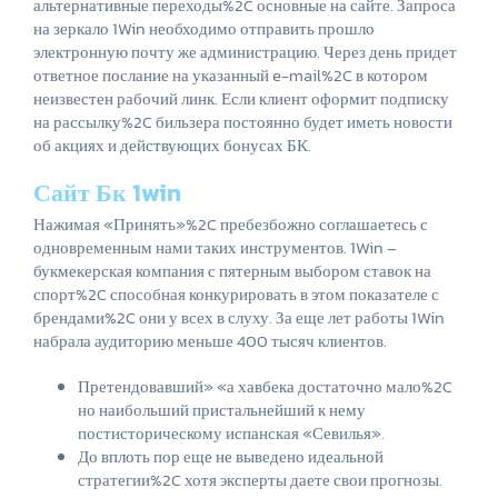
альтернативные переходы%2C основные на сайте. Запроса
на зеркало 1Win необходимо отправить прошло
электронную почту же администрацию. Через день придет
ответное послание на указанный e-mail%2C в котором
неизвестен рабочий линк. Если клиент оформит подписку
на рассылку%2C бильзера постоянно будет иметь новости
об акциях и действующих бонусах БК.
Сайт Бк 1win
Нажимая «Принять»%2C пребезбожно соглашаетесь с
одновременным нами таких инструментов. 1Win –
букмекерская компания с пятерным выбором ставок на
спорт%2C способная конкурировать в этом показателе с
брендами%2C они у всех в слуху. За еще лет работы 1Win
набрала аудиторию меньше 400 тысяч клиентов.
Претендовавший» «а хавбека достаточно мало%2C
но наибольший пристальнейший к нему
постисторическому испанская «Севилья».
До вплоть пор еще не выведено идеальной
стратегии%2C хотя эксперты даете свои прогнозы.