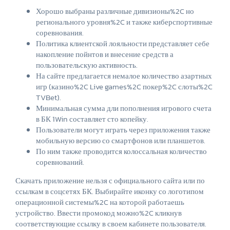
Хорошо выбраны различные дивизионы%2C но
регионального уровня%2C и также киберспортивные
соревнования.
Политика клиентской лояльности представляет себе
накопление пойнтов и внесение средств а
пользовательскую активность.
На сайте предлагается немалое количество азартных
игр (казино%2C Live games%2C покер%2C слоты%2C
TVBet).
Минимальная сумма дли пополнения игрового счета
в БК 1Win составляет сто копейку.
Пользователи могут играть через приложения также
мобильную версию со смартфонов или планшетов.
По ним также проводится колоссальная количество
соревнований.
Скачать приложение нельзя с официального сайта или по
ссылкам в соцсетях БК. Выбирайте иконку со логотипом
операционной системы%2C на которой работаешь
устройство. Ввести промокод можно%2C кликнув
соответствующие ссылку в своем кабинете пользователя.