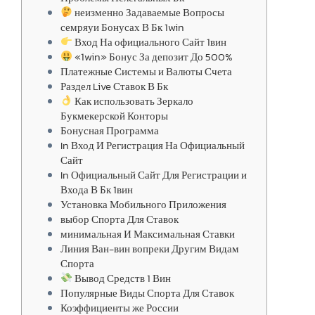
неизменно Задаваемые Вопросы
семряуи Бонусах В Бк 1win
Вход На официального Сайт 1вин
«1win» Бонус За депозит До 500%
Платежные Системы и Валюты Счета
Раздел Live Ставок В Бк
Как использовать Зеркало
Букмекерской Конторы
Бонусная Программа
In Вход И Регистрация На Официальный
Сайт
In Официальный Сайт Для Регистрации и
Входа В Бк 1вин
Установка Мобильного Приложения
выбор Спорта Для Ставок
минимальная И Максимальная Ставки
Линия Ван-вин вопреки Другим Видам
Спорта
Вывод Средств 1 Вин
Популярные Виды Спорта Для Ставок
Коэффициенты же России