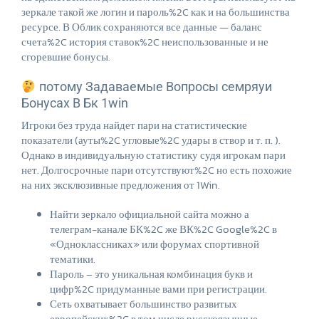
зеркале такой же логин и пароль%2C как и на большинства
ресурсе. В Облик сохраняются все данные — баланс
счета%2C история ставок%2C неиспользованные и не
сгоревшие бонусы.
потому Задаваемые Вопросы семряуи
Бонусах В Бк 1win
Игроки без труда найдет пари на статистические
показатели (ауты%2C угловые%2C удары в створ и т. п. ).
Однако в индивидуальную статистику судя игрокам пари
нет. Долгосрочные пари отсутствуют%2C но есть похожие
на них эксклюзивные предложения от 1Win.
Найти зеркало официальной сайта можно а
телеграм-канале БК%2C же ВК%2C Google%2C в
«Одноклассниках» или форумах спортивной
тематики.
Пароль – это уникальная комбинация букв и
цифр%2C придуманные вами при регистрации.
Сеть охватывает большинство развитых
европейских%2C в том числе русскоязычные