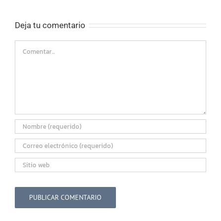
Deja tu comentario
Comentar