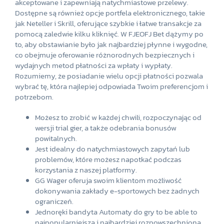
akceptowane i zapewniają natychmiastowe przelewy.
Dostępne są również opcje portfela elektronicznego, takie
jak Neteller i Skrill, oferujące szybkie i łatwe transakcje za
pomocą zaledwie kilku kliknięć. W FJEOFJ Bet dążymy po
to, aby obstawianie było jak najbardziej płynne i wygodne,
co obejmuje oferowanie różnorodnych bezpiecznych i
wydajnych metod płatności za wpłaty i wypłaty.
Rozumiemy, że posiadanie wielu opcji płatności pozwala
wybrać tę, która najlepiej odpowiada Twoim preferencjom i
potrzebom.
Możesz to zrobić w każdej chwili, rozpoczynając od
wersji trial gier, a także odebrania bonusów
powitalnych.
Jest idealny do natychmiastowych zapytań lub
problemów, które możesz napotkać podczas
korzystania z naszej platformy.
GG Wager oferuja swoim klientom możliwość
dokonywania zakłady e-sportowych bez żadnych
ograniczeń.
Jednoręki bandyta Automaty do gry to be able to
najpopularniejsza i najbardziej rozpowszechniona