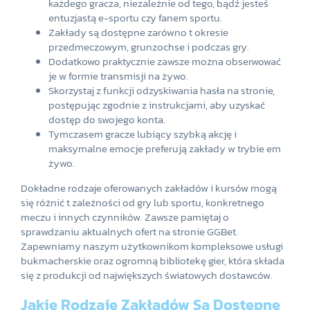
każdego gracza, niezależnie od tego, bądź jesteś
entuzjastą e-sportu czy fanem sportu.
Zakłady są dostępne zarówno t okresie
przedmeczowym, grunzochse i podczas gry.
Dodatkowo praktycznie zawsze można obserwować
je w formie transmisji na żywo.
Skorzystaj z funkcji odzyskiwania hasła na stronie,
postępując zgodnie z instrukcjami, aby uzyskać
dostęp do swojego konta.
Tymczasem gracze lubiący szybką akcję i
maksymalne emocje preferują zakłady w trybie em
żywo.
Dokładne rodzaje oferowanych zakładów i kursów mogą
się różnić t zależności od gry lub sportu, konkretnego
meczu i innych czynników. Zawsze pamiętaj o
sprawdzaniu aktualnych ofert na stronie GGBet.
Zapewniamy naszym użytkownikom kompleksowe usługi
bukmacherskie oraz ogromną bibliotekę gier, która składa
się z produkcji od największych światowych dostawców.
Jakie Rodzaje Zakładów Są Dostępne