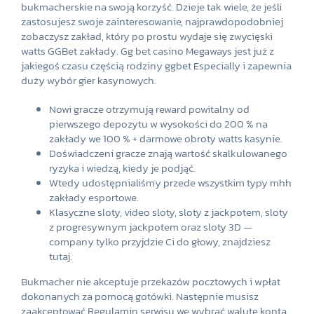
bukmacherskie na swoją korzyść. Dzieje tak wiele, że jeśli
zastosujesz swoje zainteresowanie, najprawdopodobniej
zobaczysz zakład, który po prostu wydaje się zwycięski
watts GGBet zakłady. Gg bet casino Megaways jest już z
jakiegoś czasu częścią rodziny ggbet Especially i zapewnia
duży wybór gier kasynowych.
Nowi gracze otrzymują reward powitalny od
pierwszego depozytu w wysokości do 200 % na
zakłady we 100 % + darmowe obroty watts kasynie.
Doświadczeni gracze znają wartość skalkulowanego
ryzyka i wiedzą, kiedy je podjąć.
Wtedy udostępnialiśmy przede wszystkim typy mhh
zakłady esportowe.
Klasyczne sloty, video sloty, sloty z jackpotem, sloty
z progresywnym jackpotem oraz sloty 3D —
company tylko przyjdzie Ci do głowy, znajdziesz
tutaj.
Bukmacher nie akceptuje przekazów pocztowych i wpłat
dokonanych za pomocą gotówki. Następnie musisz
zaakceptować Regulamin serwisu we wybrać walutę konta