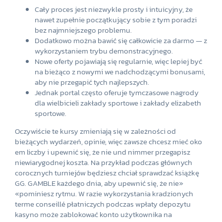
Cały proces jest niezwykle prosty i intuicyjny, że
nawet zupełnie początkujący sobie z tym poradzi
bez najmniejszego problemu.
Dodatkowo można bawić się całkowicie za darmo — z
wykorzystaniem trybu demonstracyjnego.
Nowe oferty pojawiają się regularnie, więc lepiej być
na bieżąco z nowymi we nadchodzącymi bonusami,
aby nie przegapić tych najlepszych.
Jednak portal często oferuje tymczasowe nagrody
dla wielbicieli zakłady sportowe i zakłady elizabeth
sportowe.
Oczywiście te kursy zmieniają się w zależności od
bieżących wydarzeń, opinie, więc zawsze chcesz mieć oko
em liczby i upewnić się, że nie und nimmer przegapisz
niewiarygodnej koszta. Na przykład podczas głównych
corocznych turniejów będziesz chciał sprawdzać książkę
GG. GAMBLE każdego dnia, aby upewnić się, że nie»
«pominiesz rytmu. W razie wykorzystania kradzionych
terme conseillé płatniczych podczas wpłaty depozytu
kasyno może zablokować konto użytkownika na