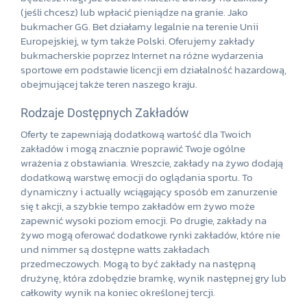
(jeśli chcesz) lub wpłacić pieniądze na granie. Jako
bukmacher GG. Bet działamy legalnie na terenie Unii
Europejskiej, w tym także Polski. Oferujemy zakłady
bukmacherskie poprzez Internet na różne wydarzenia
sportowe em podstawie licencji em działalność hazardową,
obejmującej także teren naszego kraju.
Rodzaje Dostępnych Zakładów
Oferty te zapewniają dodatkową wartość dla Twoich
zakładów i mogą znacznie poprawić Twoje ogólne
wrażenia z obstawiania. Wreszcie, zakłady na żywo dodają
dodatkową warstwę emocji do oglądania sportu. To
dynamiczny i actually wciągający sposób em zanurzenie
się t akcji, a szybkie tempo zakładów em żywo może
zapewnić wysoki poziom emocji. Po drugie, zakłady na
żywo mogą oferować dodatkowe rynki zakładów, które nie
und nimmer są dostępne watts zakładach
przedmeczowych. Mogą to być zakłady na następną
drużynę, która zdobędzie bramkę, wynik następnej gry lub
całkowity wynik na koniec określonej tercji.