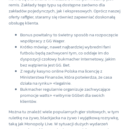
remis. Zakłady tego typu są dostępne zarówno dla
zakładów pojedynczych, jak i ekspresowych. Oprócz naszej
oferty raffgier, staramy się również zapewniać doskonałą
obsługę klienta.
Bonus powitalny to świetny sposób na rozpoczęcie
współpracy z GG Wager.
Krótko mówiąc, nawet najbardziej wybredni fani
futbolu będą zachwyceni tym, co oddaje im do
dyspozycji czołowy bukmacher internetowy, jakim
bez wątpienia jest GG. Bet.
Z reguły kasyno online Polska ma licencję z
Ministerstwa Finansów, która potwierdza, że casa
działa na rynku» «legalnie.
Bukmacher regularnie organizuje zachwycające
promocje watts» «witrynie GGbet dla swoich
klientów.
Można tu znaleźć wiele popularnych gier stołowych, w tym
ruletkę na żywo, blackjacka na żywo i wyjątkową rozrywkę,
taką jak Monopoly Live. W sytuacji dużych wydarzeń