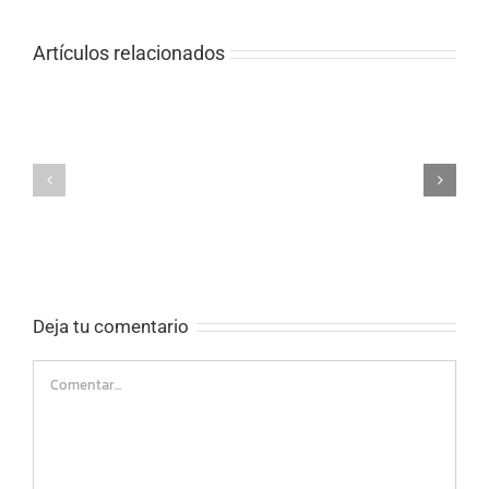
Artículos relacionados
Deja tu comentario
Comentar