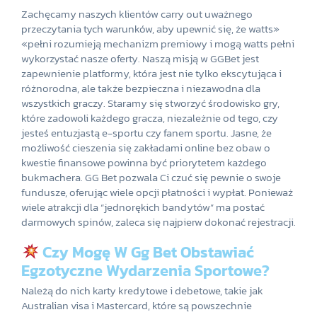
Zachęcamy naszych klientów carry out uważnego
przeczytania tych warunków, aby upewnić się, że watts»
«pełni rozumieją mechanizm premiowy i mogą watts pełni
wykorzystać nasze oferty. Naszą misją w GGBet jest
zapewnienie platformy, która jest nie tylko ekscytująca i
różnorodna, ale także bezpieczna i niezawodna dla
wszystkich graczy. Staramy się stworzyć środowisko gry,
które zadowoli każdego gracza, niezależnie od tego, czy
jesteś entuzjastą e-sportu czy fanem sportu. Jasne, że
możliwość cieszenia się zakładami online bez obaw o
kwestie finansowe powinna być priorytetem każdego
bukmachera. GG Bet pozwala Ci czuć się pewnie o swoje
fundusze, oferując wiele opcji płatności i wypłat. Ponieważ
wiele atrakcji dla “jednorękich bandytów” ma postać
darmowych spinów, zaleca się najpierw dokonać rejestracji.
Czy Mogę W Gg Bet Obstawiać
Egzotyczne Wydarzenia Sportowe?
Należą do nich karty kredytowe i debetowe, takie jak
Australian visa i Mastercard, które są powszechnie