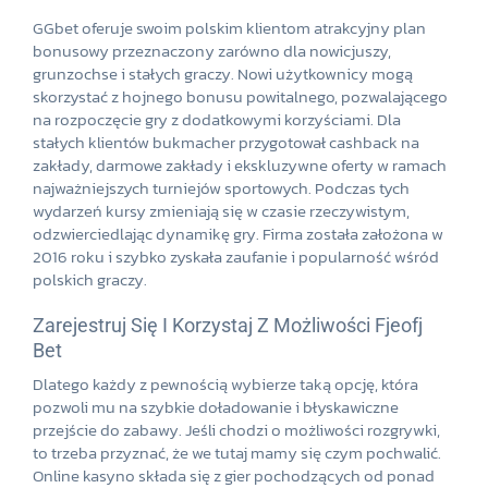
GGbet oferuje swoim polskim klientom atrakcyjny plan
bonusowy przeznaczony zarówno dla nowicjuszy,
grunzochse i stałych graczy. Nowi użytkownicy mogą
skorzystać z hojnego bonusu powitalnego, pozwalającego
na rozpoczęcie gry z dodatkowymi korzyściami. Dla
stałych klientów bukmacher przygotował cashback na
zakłady, darmowe zakłady i ekskluzywne oferty w ramach
najważniejszych turniejów sportowych. Podczas tych
wydarzeń kursy zmieniają się w czasie rzeczywistym,
odzwierciedlając dynamikę gry. Firma została założona w
2016 roku i szybko zyskała zaufanie i popularność wśród
polskich graczy.
Zarejestruj Się I Korzystaj Z Możliwości Fjeofj
Bet
Dlatego każdy z pewnością wybierze taką opcję, która
pozwoli mu na szybkie doładowanie i błyskawiczne
przejście do zabawy. Jeśli chodzi o możliwości rozgrywki,
to trzeba przyznać, że we tutaj mamy się czym pochwalić.
Online kasyno składa się z gier pochodzących od ponad