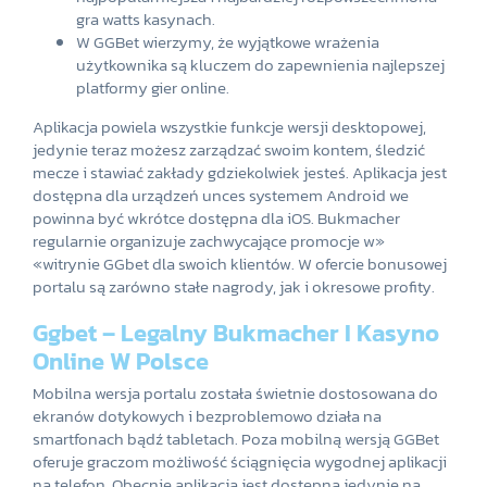
gra watts kasynach.
W GGBet wierzymy, że wyjątkowe wrażenia
użytkownika są kluczem do zapewnienia najlepszej
platformy gier online.
Aplikacja powiela wszystkie funkcje wersji desktopowej,
jedynie teraz możesz zarządzać swoim kontem, śledzić
mecze i stawiać zakłady gdziekolwiek jesteś. Aplikacja jest
dostępna dla urządzeń unces systemem Android we
powinna być wkrótce dostępna dla iOS. Bukmacher
regularnie organizuje zachwycające promocje w»
«witrynie GGbet dla swoich klientów. W ofercie bonusowej
portalu są zarówno stałe nagrody, jak i okresowe profity.
Ggbet – Legalny Bukmacher I Kasyno
Online W Polsce
Mobilna wersja portalu została świetnie dostosowana do
ekranów dotykowych i bezproblemowo działa na
smartfonach bądź tabletach. Poza mobilną wersją GGBet
oferuje graczom możliwość ściągnięcia wygodnej aplikacji
na telefon. Obecnie aplikacja jest dostępna jedynie na