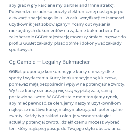
aby grać w gry karciane my partner and i inne atrakcji.
Potwierdzenie adresu poczty elektronicznej następuje po
aktywacji specjalnego linku. W celu weryfikacji tożsamości
użytkownik jest zobowiązany» «carry out wysłania
niezbędnych dokumentów na żądanie bukmachera. Po
zakończenie GGBet rejestracją możeszy śmiało logować do
profilu GGBet zakłady, pisać opinie i dokonywać zakłady
sportowych.
Gg Gamble — Legalny Bukmacher
GGBet proponuje konkurencyjne kursy em wszystkie
sporty i wydarzenia. Kursy konkurencyjne są kluczowe,
ponieważ mają bezpośredni wpływ na potencjalne zwroty.
Wyższe kursy oznaczają większą wypłatę za tę samą
postawioną kwotę. W GGBet stale monitorujemy rynek,
aby mieć pewność, że oferujemy naszym użytkownikom
najlepsze możliwe kursy, maksymalizując ich potencjalne
zwroty. Każdy typ zakładu oferuje własne strategie i
actually potencjał zwrotu, dzięki czemu możesz wybrać
ten, który najlepiej pasuje do Twojego stylu obstawiania.