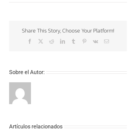
Share This Story, Choose Your Platform!
Facebook
X
Reddit
LinkedIn
Tumblr
Pinterest
Vk
Correo
electrónico
Sobre el Autor:
Artículos relacionados