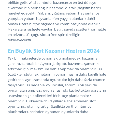
birlikte gelir. Wild sembolü, kazancınızı en üst düzeye
çıkarmak için herhangi bir sembol olarak (dağılım hariç)
hareket edecektir. Yabani, yığılmış yabani hayvanlar ve
yapışkan yabani hayvanlar (en yaygın olanları) dahil
olmak üzere birçok biçimde ve kombinasyonda olabilir.
Makaralara rastgele yayılan belirli sayıda scatter (normalde
en arizona 3), çoğu slotta free spin özelliğini
tetikleyecektir.
En Büyük Slot Kazanır Haziran 2024
Tek bir makinelerde oynamak, o makinedeki kazanma
şansınızı artırabilir. Ayrıca, jackpotu kazanma şansınızı
artırmak için, maksimum bahis yapmak da önemlidir. Bu
özellikler, slot makinelerinin oynanmasını daha keyifli hale
getirirken, aynı zamanda oyuncular için daha fazla chance
taşıyabilir. Bu nedenle, oyuncular, sorumlu bir şekilde
oynamaları empieza oyun sırasında kaybettikleri paraların
üstesinden gelebilecekleri bir bütçe planlamalar?
önemlidir. Türkiye’de child yıllarda gözlemlenen slot
oyunlarına olan ilgi artışı, özellikle on the internet
platformlar üzerinden oynanan oyunlarda daha