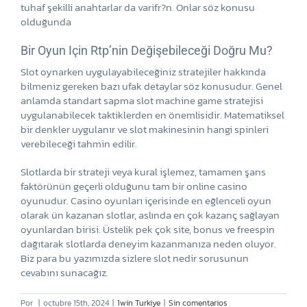
tuhaf şekilli anahtarlar da varifr?n. Onlar söz konusu
olduğunda
Bir Oyun Için Rtp’nin Değişebileceği Doğru Mu?
Slot oynarken uygulayabileceğiniz stratejiler hakkında
bilmeniz gereken bazı ufak detaylar söz konusudur. Genel
anlamda standart sapma slot machine game stratejisi
uygulanabilecek taktiklerden en önemlisidir. Matematiksel
bir denkler uygulanır ve slot makinesinin hangi spinleri
verebileceği tahmin edilir.
Slotlarda bir strateji veya kural işlemez, tamamen şans
faktörünün geçerli olduğunu tam bir online casino
oyunudur. Casino oyunları içerisinde en eğlenceli oyun
olarak ün kazanan slotlar, aslında en çok kazanç sağlayan
oyunlardan birisi. Üstelik pek çok site, bonus ve freespin
dağıtarak slotlarda deneyim kazanmanıza neden oluyor.
Biz para bu yazımızda sizlere slot nedir sorusunun
cevabını sunacağız.
Por
|
octubre 15th, 2024
|
1win Turkiye
|
Sin comentarios