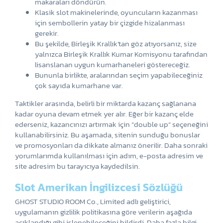
makaraları döndürün.
Klasik slot makinelerinde, oyuncuların kazanması
için sembollerin yatay bir çizgide hizalanması
gerekir.
Bu şekilde, Birleşik Krallık’tan göz atıyorsanız, size
yalnızca Birleşik Krallık Kumar Komisyonu tarafından
lisanslanan uygun kumarhaneleri göstereceğiz.
Bununla birlikte, aralarından seçim yapabileceğiniz
çok sayıda kumarhane var.
Taktikler arasında, belirli bir miktarda kazanç sağlanana
kadar oyuna devam etmek yer alır. Eğer bir kazanç elde
ederseniz, kazancınızı artırmak için “double up” seçeneğini
kullanabilirsiniz. Bu aşamada, sitenin sunduğu bonuslar
ve promosyonları da dikkate almanız önerilir. Daha sonraki
yorumlarımda kullanılması için adım, e-posta adresim ve
site adresim bu tarayıcıya kaydedilsin.
Slot Amerikan İngilizcesi Sözlüğü
GHOST STUDIO ROOM Co., Limited adlı geliştirici,
uygulamanın gizlilik politikasına göre verilerin aşağıda
açıklandığı gibi işlenebileceğini bildirdi. Daha fazla bilgi