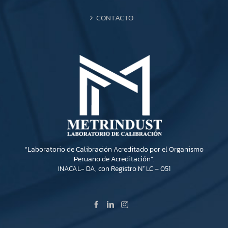
CONTACTO
“Laboratorio de Calibración Acreditado por el Organismo
Peruano de Acreditación”.
INACAL- DA, con Registro N° LC – 051